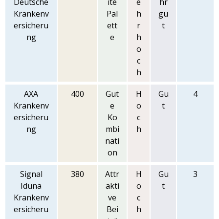
Deutsche
ite
e
hr
Krankenv
Pal
h
gu
ersicheru
ett
r
t
ng
e
h
o
c
h
AXA
400
Gut
H
Gu
4
Krankenv
e
o
t
ersicheru
Ko
c
ng
mbi
h
nati
on
Signal
380
Attr
H
Gu
3
Iduna
akti
o
t
Krankenv
ve
c
ersicheru
Bei
h