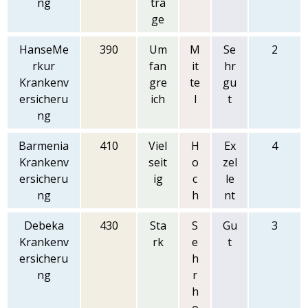
ng
trä
ge
HanseMe
390
Um
M
Se
2
rkur
fan
it
hr
Krankenv
gre
te
gu
ersicheru
ich
l
t
ng
Barmenia
410
Viel
H
Ex
4
Krankenv
seit
o
zel
ersicheru
ig
c
le
ng
h
nt
Debeka
430
Sta
S
Gu
3
Krankenv
rk
e
t
ersicheru
h
ng
r
h