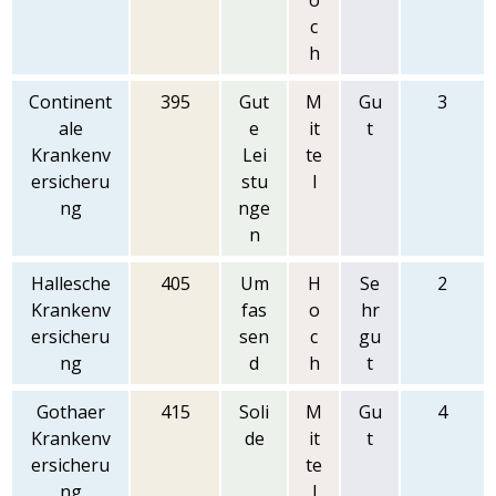
o
c
h
Continent
395
Gut
M
Gu
3
ale
e
it
t
Krankenv
Lei
te
ersicheru
stu
l
ng
nge
n
Hallesche
405
Um
H
Se
2
Krankenv
fas
o
hr
ersicheru
sen
c
gu
ng
d
h
t
Gothaer
415
Soli
M
Gu
4
Krankenv
de
it
t
ersicheru
te
ng
l