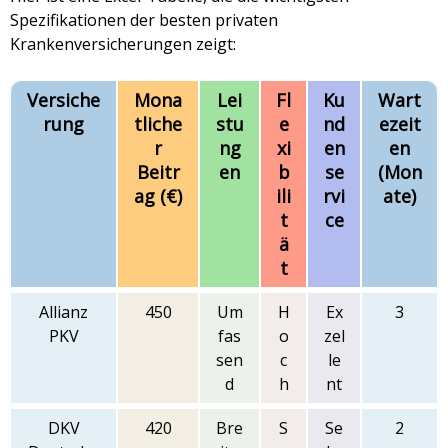
Spezifikationen der besten privaten
Krankenversicherungen zeigt:
Versiche
Mona
Lei
Fl
Ku
Wart
rung
tliche
stu
e
nd
ezeit
r
ng
xi
en
en
Beitr
en
b
se
(Mon
ag (€)
ili
rvi
ate)
t
ce
ä
t
Allianz
450
Um
H
Ex
3
PKV
fas
o
zel
sen
c
le
d
h
nt
DKV
420
Bre
S
Se
2