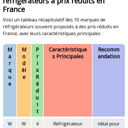
réfrigérateurs à prix réduits en
France
Voici un tableau récapitulatif des 10 marques de
réfrigérateurs souvent proposés à des prix réduits en
France, avec leurs caractéristiques principales :
M
M
P
Caractéristique
Recomm
a
o
r
s Principales
andation
r
d
i
q
èl
x
u
e
R
e
é
d
u
i
t
W
W
4
Réfrigérateur
Idéal pour