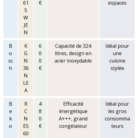
61
€
espaces
S
W
JE
N
B
K
6
Capacité de 324
Idéal pour
o
G
0
litres, design en
une
sc
N
0
acier inoxydable
cuisine
h
36
€
stylée
N
LE
A
B
R
4
Efficacité
Idéal pour
e
C
8
énergétique
les gros
k
N
0
A+++, grand
consomma
o
E5
€
congélateur
teurs
60