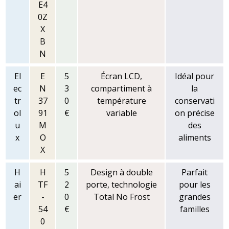
E4
0Z
X
B
N
El
E
5
Écran LCD,
Idéal pour
ec
N
3
compartiment à
la
tr
37
0
température
conservati
ol
91
€
variable
on précise
u
M
des
x
O
aliments
X
H
H
5
Design à double
Parfait
ai
TF
2
porte, technologie
pour les
er
-
0
Total No Frost
grandes
54
€
familles
0