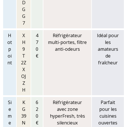
D
G
G
7
H
X
4
Réfrigérateur
Idéal pour
ot
H
7
multi-portes, filtre
les
p
9
0
anti-odeurs
amateurs
oi
T
€
de
nt
2Z
fraîcheur
X
OJ
Z
H
Si
K
6
Réfrigérateur
Parfait
e
G
2
avec zone
pour les
m
39
0
hyperFresh, très
cuisines
e
N
€
silencieux
ouvertes