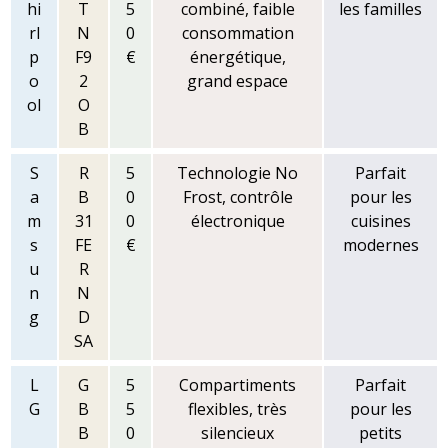
hi
T
5
combiné, faible
les familles
rl
N
0
consommation
p
F9
€
énergétique,
o
2
grand espace
ol
O
B
S
R
5
Technologie No
Parfait
a
B
0
Frost, contrôle
pour les
m
31
0
électronique
cuisines
s
FE
€
modernes
u
R
n
N
g
D
SA
L
G
5
Compartiments
Parfait
G
B
5
flexibles, très
pour les
B
0
silencieux
petits