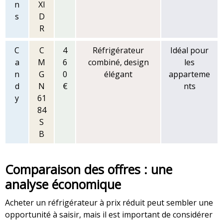
n
XI
s
D
R
C
C
4
Réfrigérateur
Idéal pour
a
M
6
combiné, design
les
n
G
0
élégant
apparteme
d
N
€
nts
y
61
84
S
B
Comparaison des offres : une
analyse économique
Acheter un réfrigérateur à prix réduit peut sembler une
opportunité à saisir, mais il est important de considérer