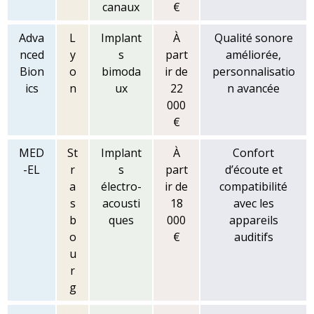
canaux
€
Adva
L
Implant
À
Qualité sonore
nced
y
s
part
améliorée,
Bion
o
bimoda
ir de
personnalisatio
ics
n
ux
22
n avancée
000
€
MED
St
Implant
À
Confort
-EL
r
s
part
d’écoute et
a
électro-
ir de
compatibilité
s
acousti
18
avec les
b
ques
000
appareils
o
€
auditifs
u
r
g