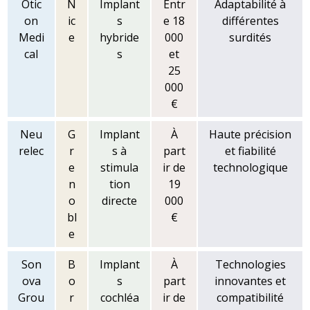
Otic
N
Implant
Entr
Adaptabilité à
on
ic
s
e 18
différentes
Medi
e
hybride
000
surdités
cal
s
et
25
000
€
Neu
G
Implant
À
Haute précision
relec
r
s à
part
et fiabilité
e
stimula
ir de
technologique
n
tion
19
o
directe
000
bl
€
e
Son
B
Implant
À
Technologies
ova
o
s
part
innovantes et
Grou
r
cochléa
ir de
compatibilité