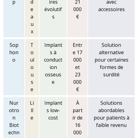
p
d
ires
21
avec
e
évolutif
000
accessoires
a
s
€
u
x
Sop
T
Implant
Entr
Solution
hon
o
s à
e 17
alternative
o
ul
conduct
000
pour certaines
o
ion
et
formes de
u
osseus
23
surdité
s
e
000
e
€
Nur
Li
Implant
À
Solutions
otro
ll
s low-
part
abordables
n
e
cost
ir de
pour patients à
Biot
16
faible revenu
echn
000