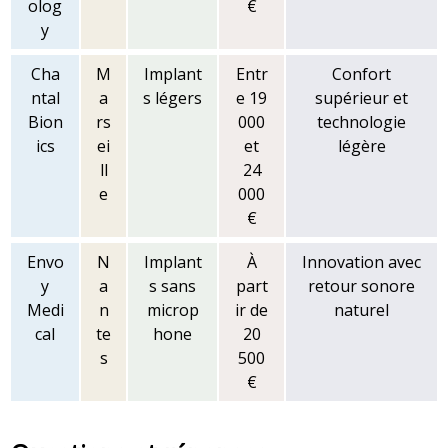
olog
€
y
Cha
M
Implant
Entr
Confort
ntal
a
s légers
e 19
supérieur et
Bion
rs
000
technologie
ics
ei
et
légère
ll
24
e
000
€
Envo
N
Implant
À
Innovation avec
y
a
s sans
part
retour sonore
Medi
n
microp
ir de
naturel
cal
te
hone
20
s
500
€