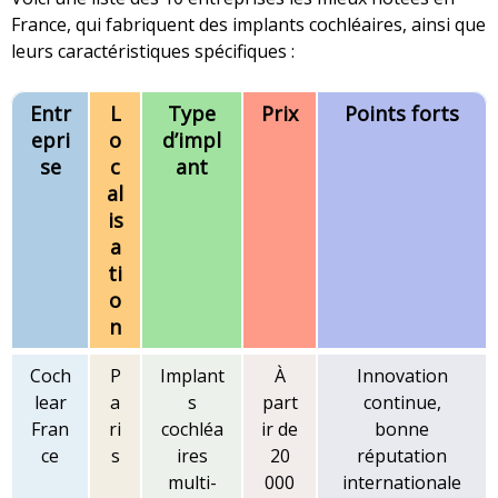
France, qui fabriquent des implants cochléaires, ainsi que
leurs caractéristiques spécifiques :
Entr
L
Type
Prix
Points forts
epri
o
d’impl
se
c
ant
al
is
a
ti
o
n
Coch
P
Implant
À
Innovation
lear
a
s
part
continue,
Fran
ri
cochléa
ir de
bonne
ce
s
ires
20
réputation
multi-
000
internationale