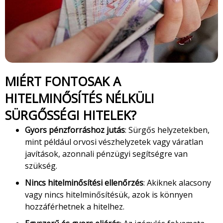
MIÉRT FONTOSAK A
HITELMINŐSÍTÉS NÉLKÜLI
SÜRGŐSSÉGI HITELEK?
Gyors pénzforráshoz jutás
: Sürgős helyzetekben,
mint például orvosi vészhelyzetek vagy váratlan
javítások, azonnali pénzügyi segítségre van
szükség.
Nincs hitelminősítési ellenőrzés
: Akiknek alacsony
vagy nincs hitelminősítésük, azok is könnyen
hozzáférhetnek a hitelhez.