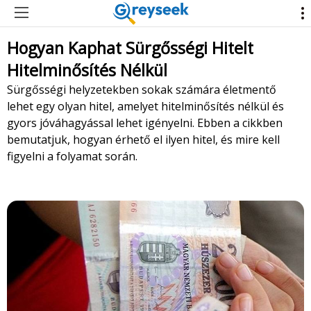
Hogyan Kaphat Sürgősségi Hitelt
Hitelminősítés Nélkül
Sürgősségi helyzetekben sokak számára életmentő
lehet egy olyan hitel, amelyet hitelminősítés nélkül és
gyors jóváhagyással lehet igényelni. Ebben a cikkben
bemutatjuk, hogyan érhető el ilyen hitel, és mire kell
figyelni a folyamat során.