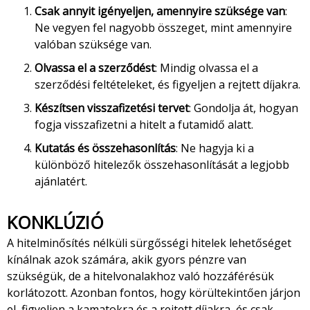
Csak annyit igényeljen, amennyire szüksége van
:
Ne vegyen fel nagyobb összeget, mint amennyire
valóban szüksége van.
Olvassa el a szerződést
: Mindig olvassa el a
szerződési feltételeket, és figyeljen a rejtett díjakra.
Készítsen visszafizetési tervet
: Gondolja át, hogyan
fogja visszafizetni a hitelt a futamidő alatt.
Kutatás és összehasonlítás
: Ne hagyja ki a
különböző hitelezők összehasonlítását a legjobb
ajánlatért.
KONKLÚZIÓ
A hitelminősítés nélküli sürgősségi hitelek lehetőséget
kínálnak azok számára, akik gyors pénzre van
szükségük, de a hitelvonalakhoz való hozzáférésük
korlátozott. Azonban fontos, hogy körültekintően járjon
el, figyeljen a kamatokra és a rejtett díjakra, és csak