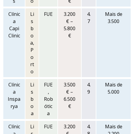
s
o
€
Clínic
Li
FUE
3.200
4.
Mais de
a
s
€ –
7
3.500
Capi
b
5.800
Clinic
o
€
a,
P
o
rt
o
Clínic
Li
FUE
3.500
4.
Mais de
a
s
,
€ –
9
5.000
Inspa
b
Rob
6.500
rya
o
ótic
€
a
a
Clínic
Li
FUE
3.200
4.
Mais de
a
s
,
€ –
8
2.200