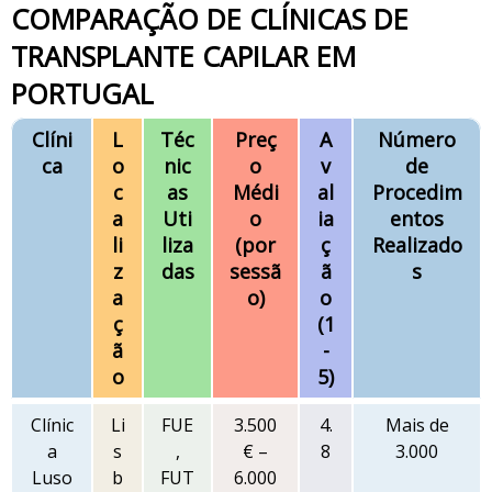
COMPARAÇÃO DE CLÍNICAS DE
TRANSPLANTE CAPILAR EM
PORTUGAL
Clíni
L
Téc
Preç
A
Número
ca
o
nic
o
v
de
c
as
Médi
al
Procedim
a
Uti
o
ia
entos
li
liza
(por
ç
Realizado
z
das
sessã
ã
s
a
o)
o
ç
(1
ã
-
o
5)
Clínic
Li
FUE
3.500
4.
Mais de
a
s
,
€ –
8
3.000
Luso
b
FUT
6.000