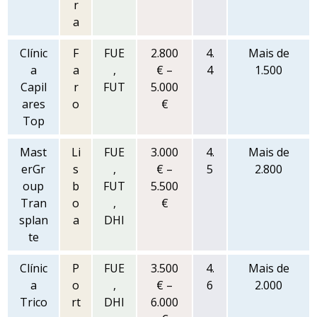
r
a
Clínic
F
FUE
2.800
4.
Mais de
a
a
,
€ –
4
1.500
Capil
r
FUT
5.000
ares
o
€
Top
Mast
Li
FUE
3.000
4.
Mais de
erGr
s
,
€ –
5
2.800
oup
b
FUT
5.500
Tran
o
,
€
splan
a
DHI
te
Clínic
P
FUE
3.500
4.
Mais de
a
o
,
€ –
6
2.000
Trico
rt
DHI
6.000