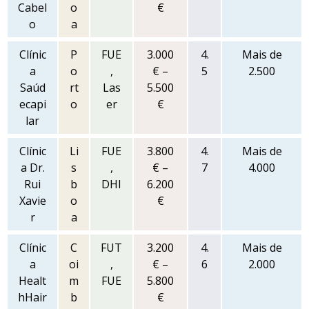
Cabel
o
€
o
a
Clínic
P
FUE
3.000
4.
Mais de
a
o
,
€ –
5
2.500
Saúd
rt
Las
5.500
ecapi
o
er
€
lar
Clínic
Li
FUE
3.800
4.
Mais de
a Dr.
s
,
€ –
7
4.000
Rui
b
DHI
6.200
Xavie
o
€
r
a
Clínic
C
FUT
3.200
4.
Mais de
a
oi
,
€ –
6
2.000
Healt
m
FUE
5.800
hHair
b
€